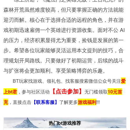
森林开荒虽然难度较高，但只要掌握正确的方法就能
迎刃而解。核心在于选择合适的远程的角色，并在游
戏初期迅速雇佣一个英雄进行资源收集。面对不公 AI
的压力，经济积累显得尤为重要，捡钱是发展的第一
步。希望各位玩家能够灵活运用本文提到的技巧，合
理规划开局路线。只要做好了初期运营，后续的战斗
与扩张将会更加顺利。享受策略博弈的乐趣。
BT玩家找游戏、领礼包、找客服搜索微信公众号关注
爱
【点击参加】
上bt君
，参与社区活动
无门槛领取
10元首
充
，直接点击
【联系客服】
了解更多
游戏福利
!!!
热门bt游戏推荐