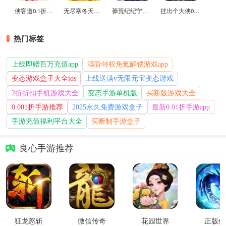
侠客道0.1折变态版
无尽寒冬天蛇新春送礼版
莽荒纪纪宁传奇0.1折送无限连抽版
挂出个大侠0.05折免单福利版
热门标签
上线即赠百万充值app
满阶特权免氪解锁游戏app
变态游戏盒子大全ios
上线送满v无限元宝变态游戏
2折折扣手机游戏大全
变态手游单机版
买断版游戏大全
0.001折手游推荐
2025永久免费游戏盒子
最新0.01折手游app
手游充值福利平台大全
买断制手游盒子
良心手游推荐
狂龙怒斩
微信传奇
花园世界
正版传