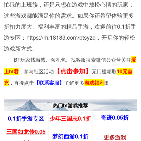
忙碌的上班族，还是只想在游戏中放松心情的玩家，
这些游戏都能满足你的需求。如果你还希望体验更多
折扣力度大、福利丰富的精品手游，欢迎前往0.1折手
游专区：
https://m.18183.com/btsyzq
，开启你的轻松
游戏新方式。
BT玩家找游戏、领礼包、找客服搜索微信公众号关注
爱
【点击参加】
上bt君
，参与社区活动
无门槛领取
10元首
充
，直接点击
【联系客服】
了解更多
游戏福利
!!!
热门bt游戏推荐
奇迹0.05折
0.1折手游专区
少年三国志0.1折
三国如龙传0.05
梦幻西游0.1折
更多游戏