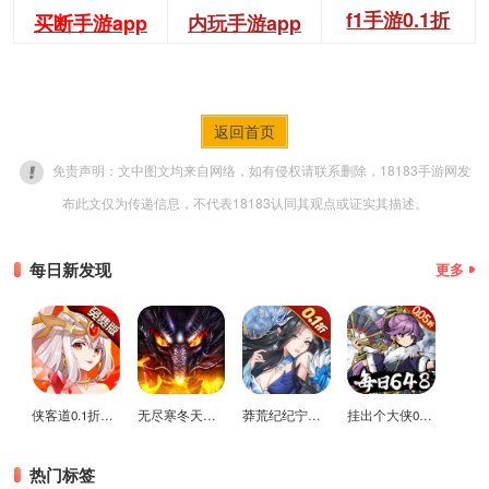
f1手游0.1折
买断手游app
内玩手游app
返回首页
免责声明：文中图文均来自网络，如有侵权请联系删除，18183手游网发
布此文仅为传递信息，不代表18183认同其观点或证实其描述。
每日新发现
更多
侠客道0.1折变态版
无尽寒冬天蛇新春送礼版
莽荒纪纪宁传奇0.1折送无限连抽版
挂出个大侠0.05折免单福利版
热门标签