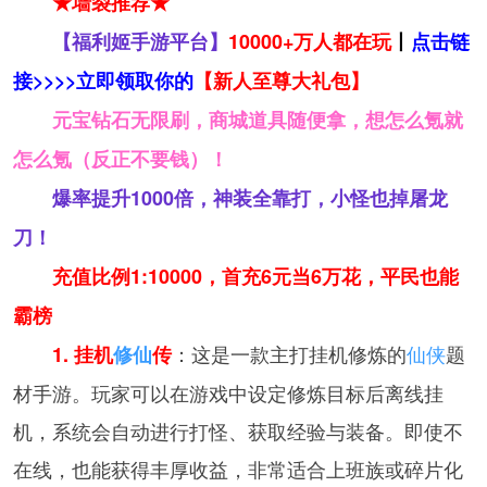
★墙裂推荐★
【福利姬手游平台】
10000+万人都在玩
丨
点击链
接>>>>立即领取你的
【新人至尊大礼包】
元宝钻石无限刷，商城道具随便拿，想怎么氪就
怎么氪（反正不要钱）！
爆率提升1000倍，神装全靠打，小怪也掉屠龙
刀！
充值比例1:10000，首充6元当6万花，平民也能
霸榜
：这是一款主打挂机修炼的
仙侠
题
1. 挂机
修仙
传
材手游。玩家可以在游戏中设定修炼目标后离线挂
机，系统会自动进行打怪、获取经验与装备。即使不
在线，也能获得丰厚收益，非常适合上班族或碎片化