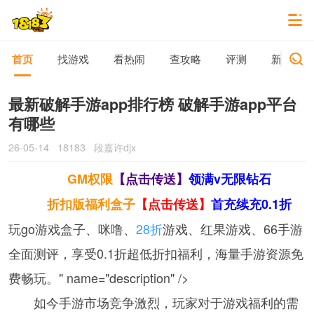
首页
找游戏
看热闹
查攻略
评测
新游动态
最新破解手游app排行榜 破解手游app平台
有哪些
26-05-14
18183
段嘉许djx
GM权限
【点击传送】
领满v无限钻石
折扣版福利盒子
【点击传送】
首充续充0.1折
玩go游戏盒子、咪噜、
28折
游戏、红果游戏、66手游
全面测评，享受0.1折超低折扣福利，海量手游资源免
费畅玩。" name="description" />
如今手游市场竞争激烈，玩家对于游戏福利的需