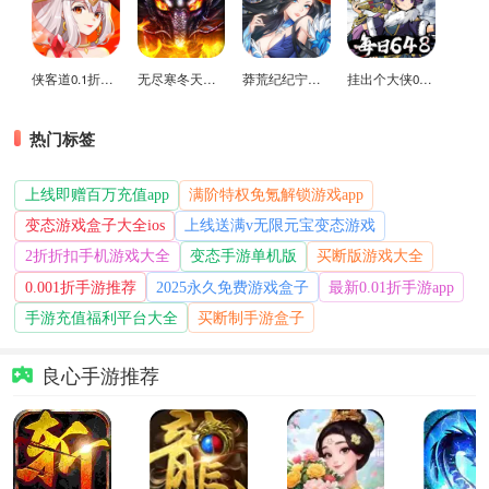
侠客道0.1折变态版
无尽寒冬天蛇新春送礼版
莽荒纪纪宁传奇0.1折送无限连抽版
挂出个大侠0.05折免单福利版
热门标签
上线即赠百万充值app
满阶特权免氪解锁游戏app
变态游戏盒子大全ios
上线送满v无限元宝变态游戏
2折折扣手机游戏大全
变态手游单机版
买断版游戏大全
0.001折手游推荐
2025永久免费游戏盒子
最新0.01折手游app
手游充值福利平台大全
买断制手游盒子
良心手游推荐