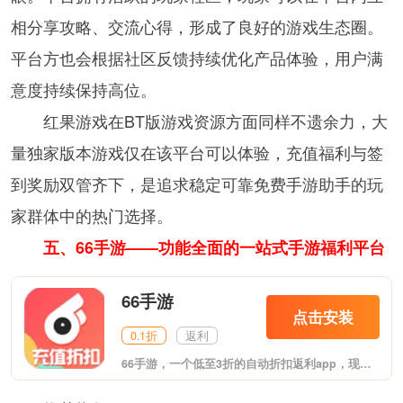
相分享攻略、交流心得，形成了良好的游戏生态圈。
平台方也会根据社区反馈持续优化产品体验，用户满
意度持续保持高位。
红果游戏在BT版游戏资源方面同样不遗余力，大
量独家版本游戏仅在该平台可以体验，充值福利与签
到奖励双管齐下，是追求稳定可靠免费手游助手的玩
家群体中的热门选择。
五、66手游——功能全面的一站式手游福利平台
66手游​
点击安装
0.1折
返利
66手游​，一个低至3折的自动折扣返利app，现已经和少年三国志、航海王启航、口袋妖怪复刻、口袋妖怪新世代、女神联盟2、问道等精品手游深度合作，充值极速到账，折扣低到不敢信!提供新游开服表信息、手游礼包免费领取、手游首充号其他用户福利，动作冒险、赛车竞技、模拟养成、网络游戏等热门手游， 66手游平台涵盖卡牌回合、角色扮演、策略等多种类型的优质游戏，并为玩家在手游充值提供优惠的价格服务。