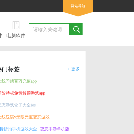
网站导航
件
电脑软件
热门标签
+ 更多
上线即赠百万充值app
满阶特权免氪解锁游戏app
变态游戏盒子大全ios
上线送满v无限元宝变态游戏
2折折扣手机游戏大全
变态手游单机版