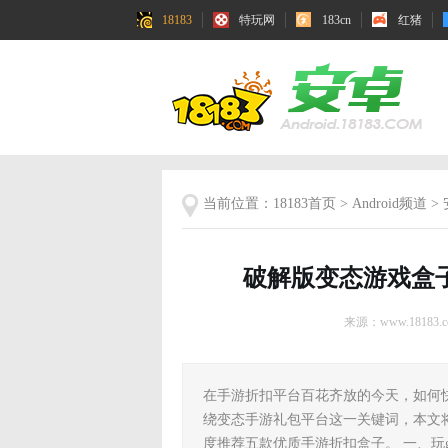
18183
特玩网
183cn
红猪
当前位置：
18183首页
>
Android频道
>
破解版变态游戏盒
来源：www.18183.c
在手游折扣平台百花齐放的今天，如何
绕变态手游礼包平台这一关键词，本文
度推荐五款优质手游折扣盒子。 一、玩g