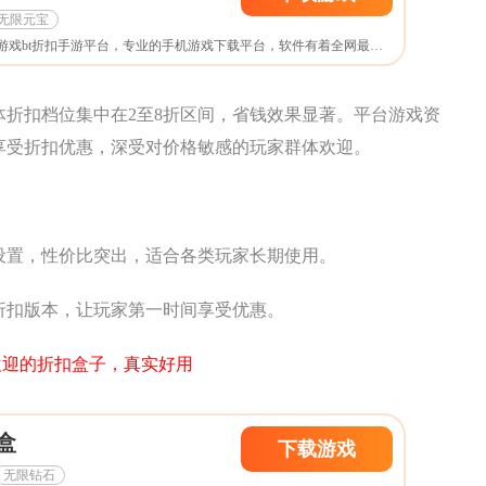
无限元宝
28折扣游戏盒子是一款游戏bt折扣手游平台，专业的手机游戏下载平台，软件有着全网最新最热门的游戏，提供排行版推荐功能，为你推荐最新最热门的游戏，软件还提供装备道具，充值，等服务，非常的安全，需要的用户可以来进行下载。
体折扣档位集中在2至8折区间，省钱效果显著。平台游戏资
享受折扣优惠，深受对价格敏感的玩家群体欢迎。
设置，性价比突出，适合各类玩家长期使用。
折扣版本，让玩家第一时间享受优惠。
家欢迎的折扣盒子，真实好用
盒
下载游戏
无限钻石