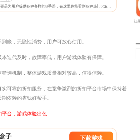
咪噜游戏app这款软件主要是为用户提供各种各样的bt手游，在这里你能看到各种热门bt游戏，玩起来更加带感哦，支持用户充值返利，客服小姐姐为你答疑解惑，快来下载试试吧!
红果
际到账，无隐性消费，用户可放心使用。
版本迭代及时，故障率低，用户游戏体验有保障。
定筛选机制，整体游戏质量相对较高，值得信赖。
真实可靠的折扣服务，在竞争激烈的折扣平台市场中保持着
长期依赖的省钱好帮手。
扣平台，游戏体验出色
戏盒子
下载游戏