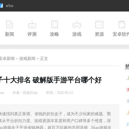
te5cn
新闻
评测
攻略
游戏
资源
安卓软
安卓新闻
>
游戏新闻
>
正文
子十大排名 破解版手游平台哪个好
om
作者：段嘉许djx
时间：2026-06-12
快速找到真正靠谱、省钱的折扣盒子，成为不少玩家的难题。围
将从平台折扣力度、游戏资源丰富度和用户口碑等多个维度，深
o游戏盒子手游省钱神器，超百万玩家的共同选择 , 玩go游戏盒