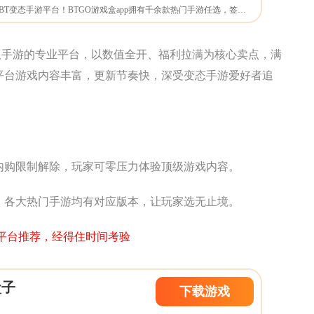
BTGO游戏盒app是一款BT变态手游平台！BTGO游戏盒app拥有千余款热门手游任选，签到拿福利券，抽奖送福利券，福利最好的游戏盒子。玩家的福地，不玩虚的！福利真实送！更爽的游戏体验！你想要的都在这里。
态版手游的专业平台，以数值全开、福利拉满为核心卖点，满
平台游戏内容丰富，更新节奏快，深受变态手游爱好者追
内购限制解除，玩家可零压力体验顶级游戏内容。
，各大热门手游均有对应版本，让玩家选无止境。
扣平台推荐，经得住时间考验
盒子
下载游戏