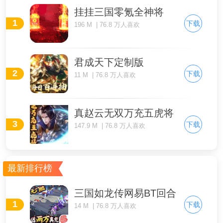
挂挂三国零氪全神将
1
下载
196 M | 76.8 万人喜欢
君成天下定制版
2
下载
11 M | 76.8 万人喜欢
真赵云无双万充五虎将
3
下载
147.9 M | 76.8 万人喜欢
最新排行榜
三国如龙传网易BT回合
1
下载
14 M | 76.8 万人喜欢