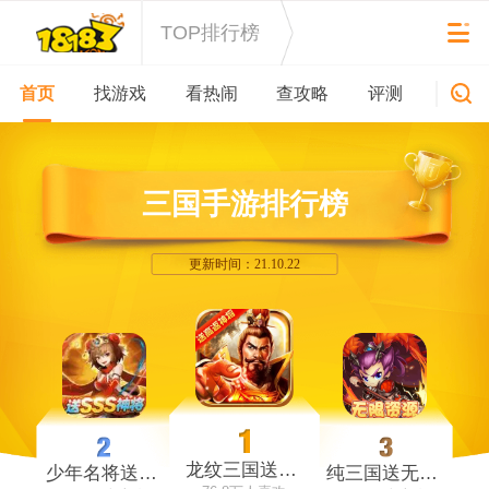
TOP排行榜
首页
找游戏
看热闹
查攻略
评测
新游
三国手游排行榜
更新时间：21.10.22
龙纹三国送高返神将
少年名将送巅峰阵容
纯三国送无限资源