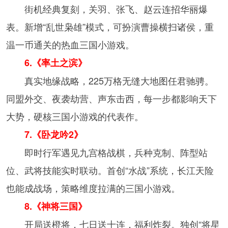
街机经典复刻，关羽、张飞、赵云连招华丽爆
表。新增“乱世枭雄”模式，可扮演曹操横扫诸侯，重
温一币通关的热血三国小游戏。
6.《率土之滨》
真实地缘战略，225万格无缝大地图任君驰骋。
同盟外交、夜袭劫营、声东击西，每一步都影响天下
大势，硬核三国小游戏的代表作。
7.《卧龙吟2》
即时行军遇见九宫格战棋，兵种克制、阵型站
位、武将技能实时联动。首创“水战”系统，长江天险
也能成战场，策略维度拉满的三国小游戏。
8.《神将三国》
开局送橙将，七日送十连，福利炸裂。独创“将星