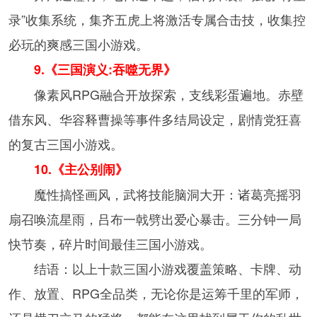
录”收集系统，集齐五虎上将激活专属合击技，收集控
必玩的爽感三国小游戏。
9.《三国演义:吞噬无界》
像素风RPG融合开放探索，支线彩蛋遍地。赤壁
借东风、华容释曹操等事件多结局设定，剧情党狂喜
的复古三国小游戏。
10.《主公别闹》
魔性搞怪画风，武将技能脑洞大开：诸葛亮摇羽
扇召唤流星雨，吕布一戟劈出爱心暴击。三分钟一局
快节奏，碎片时间最佳三国小游戏。
结语：以上十款三国小游戏覆盖策略、卡牌、动
作、放置、RPG全品类，无论你是运筹千里的军师，