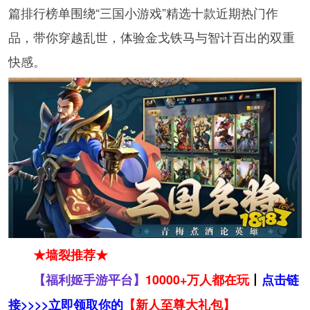
篇排行榜单围绕“三国小游戏”精选十款近期热门作
品，带你穿越乱世，体验金戈铁马与智计百出的双重
快感。
★墙裂推荐★
【福利姬手游平台】
10000+万人都在玩
丨
点击链
接>>>>立即领取你的
【新人至尊大礼包】