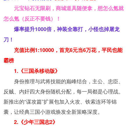
元宝钻石无限刷，商城道具随便拿，想怎么氪就
怎么氪（反正不要钱）！
爆率提升1000倍，神装全靠打，小怪也掉屠龙
刀！
充值比例1:10000，首充6元当6万花，平民也能
霸榜
1.《三国杀移动版》
身份推理与武将技能的巅峰结合，主公、忠臣、
反贼、内奸四大身份随机分配，每一局都是心理战。
新推出的“谋攻篇”扩展包加入火攻、铁索连环等锦
囊，让经典三国小游戏焕发全新策略深度。
2.《少年三国志2》