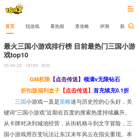
首页
找游戏
看热闹
查攻略
评测
新游动态
最火三国小游戏排行榜 目前最热门三国小游
戏top10
25-08-22
18183
肉串
GM权限
【点击传送】
领满v无限钻石
折扣版福利盒子
【点击传送】
首充续充0.1折
三国
小游戏一直是
策略
迷与历史控的心头好，关
键词“三国小游戏”近期在百度的搜索热度持续飙升。
从卡牌对决到城池经营，从街机格斗到文字冒险，三
国小游戏用百变玩法让东汉末年风云在指尖重现。本