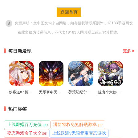
返回首页
免责声明：文中图文均来自网络，如有侵权请联系删除，18183手游网发
布此文仅为传递信息，不代表18183认同其观点或证实其描述。
每日新发现
更多
侠客道0.1折变态版
无尽寒冬天蛇新春送礼版
莽荒纪纪宁传奇0.1折送无限连抽版
挂出个大侠0.05折免单福利版
热门标签
上线即赠百万充值app
满阶特权免氪解锁游戏app
变态游戏盒子大全ios
上线送满v无限元宝变态游戏