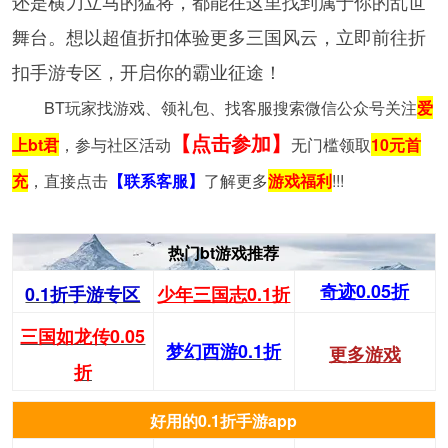
还是横刀立马的猛将，都能在这里找到属于你的乱世
舞台。想以超值折扣体验更多三国风云，立即前往
折
扣手游专区
，开启你的霸业征途！
BT玩家找游戏、领礼包、找客服搜索微信公众号关注
爱
【点击参加】
上bt君
，参与社区活动
无门槛领取
10元首
充
，直接点击
【联系客服】
了解更多
游戏福利
!!!
热门bt游戏推荐
奇迹0.05折
0.1折手游专区
少年三国志0.1折
三国如龙传0.05
梦幻西游0.1折
更多游戏
折
好用的0.1折手游app