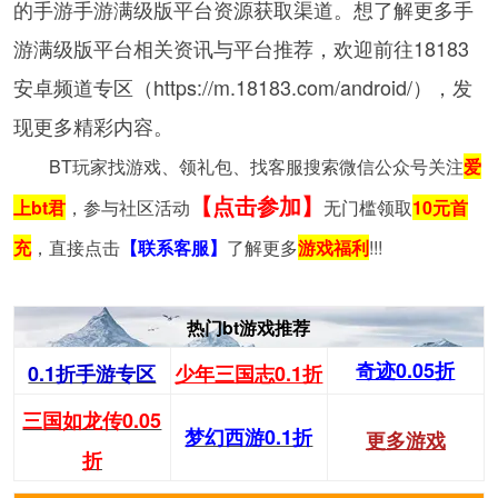
的手游手游满级版平台资源获取渠道。想了解更多手
游满级版平台相关资讯与平台推荐，欢迎前往18183
安卓频道专区（https://m.18183.com/android/），发
现更多精彩内容。
BT玩家找游戏、领礼包、找客服搜索微信公众号关注
爱
【点击参加】
上bt君
，参与社区活动
无门槛领取
10元首
充
，直接点击
【联系客服】
了解更多
游戏福利
!!!
热门bt游戏推荐
奇迹0.05折
0.1折手游专区
少年三国志0.1折
三国如龙传0.05
梦幻西游0.1折
更多游戏
折