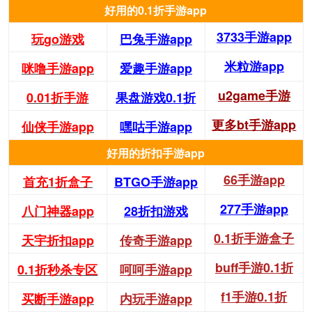
好用的0.1折手游app
3733手游app
玩go游戏
巴兔手游app
米粒游app
咪噜手游app
爱趣手游app
u2game手游
0.01折手游
果盘游戏0.1折
更多bt手游app
仙侠手游app
嘿咕手游app
好用的折扣手游app
66手游app
首充1折盒子
BTGO手游app
277手游app
八门神器app
28折扣游戏
0.1折手游盒子
天宇折扣app
传奇手游app
buff手游0.1折
0.1折秒杀专区
呵呵手游app
f1手游0.1折
买断手游app
内玩手游app