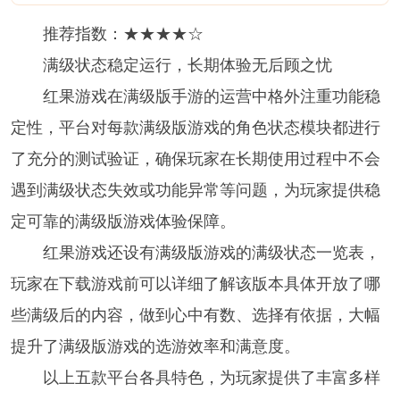
推荐指数：★★★★☆
满级状态稳定运行，长期体验无后顾之忧
红果游戏在满级版手游的运营中格外注重功能稳
定性，平台对每款满级版游戏的角色状态模块都进行
了充分的测试验证，确保玩家在长期使用过程中不会
遇到满级状态失效或功能异常等问题，为玩家提供稳
定可靠的满级版游戏体验保障。
红果游戏还设有满级版游戏的满级状态一览表，
玩家在下载游戏前可以详细了解该版本具体开放了哪
些满级后的内容，做到心中有数、选择有依据，大幅
提升了满级版游戏的选游效率和满意度。
以上五款平台各具特色，为玩家提供了丰富多样