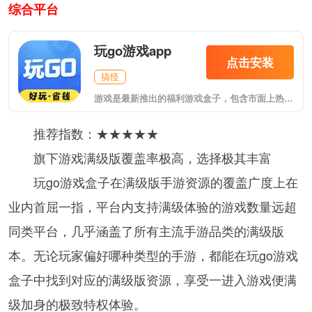
综合平台
玩go游戏app
点击安装
搞怪
游戏是最新推出的福利游戏盒子，包含市面上热门的各大类型游戏。新用户送首充，每日登录还送金币，根本不花钱!至尊VIP、无限元宝上线送，变态爆率，夸张福利。体验专属GM特权，GM工具直接送，想要什么自己刷!
推荐指数：★★★★★
旗下游戏满级版覆盖率极高，选择极其丰富
玩go游戏盒子在满级版手游资源的覆盖广度上在
业内首屈一指，平台内支持满级体验的游戏数量远超
同类平台，几乎涵盖了所有主流手游品类的满级版
本。无论玩家偏好哪种类型的手游，都能在玩go游戏
盒子中找到对应的满级版资源，享受一进入游戏便满
级加身的极致特权体验。