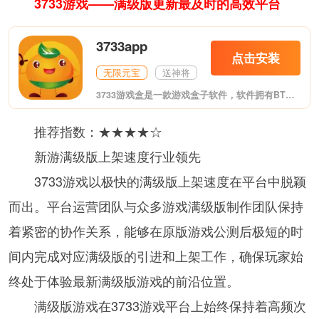
3733游戏——满级版更新最及时的高效平台
3733app
点击安装
无限元宝
送神将
3733游戏盒是一款游戏盒子软件，软件拥有BT版手游、破解版手机游戏、满vip手机游戏等诸多游戏资源，可以帮助玩家更轻松激情玩转游戏，喜欢的朋友欢迎前来下载。
推荐指数：★★★★☆
新游满级版上架速度行业领先
3733游戏以极快的满级版上架速度在平台中脱颖
而出。平台运营团队与众多游戏满级版制作团队保持
着紧密的协作关系，能够在原版游戏公测后极短的时
间内完成对应满级版的引进和上架工作，确保玩家始
终处于体验最新满级版游戏的前沿位置。
满级版游戏在3733游戏平台上始终保持着高频次