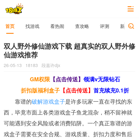
首页
找游戏
看热闹
查攻略
评测
新游动态
双人野外修仙游戏下载 超真实的双人野外修
仙游戏推荐
26-05-13
18183
段嘉许djx
GM权限
【点击传送】
领满v无限钻石
折扣版福利盒子
【点击传送】
首充续充0.1折
靠谱的
破解游戏盒子
是许多玩家一直在寻找的东
西，毕竟市面上各类游戏盒子鱼龙混杂，稍不留神就
可能遇到安全风险或者消费陷阱。一个真正靠谱的游
戏盒子需要在安全合规、游戏质量、折扣力度和售后