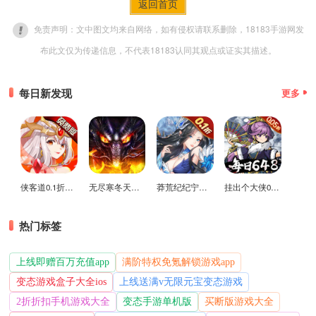
返回首页
免责声明：文中图文均来自网络，如有侵权请联系删除，18183手游网发
布此文仅为传递信息，不代表18183认同其观点或证实其描述。
每日新发现
更多
侠客道0.1折变态版
无尽寒冬天蛇新春送礼版
莽荒纪纪宁传奇0.1折送无限连抽版
挂出个大侠0.05折免单福利版
热门标签
上线即赠百万充值app
满阶特权免氪解锁游戏app
变态游戏盒子大全ios
上线送满v无限元宝变态游戏
2折折扣手机游戏大全
变态手游单机版
买断版游戏大全