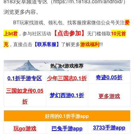
8183安卓频道专区（https://m.18183.com/android/）
浏览更多内容。
BT玩家找游戏、领礼包、找客服搜索微信公众号关注
爱
【点击参加】
上bt君
，参与社区活动
无门槛领取
10元首
充
，直接点击
【联系客服】
了解更多
游戏福利
!!!
热门bt游戏推荐
奇迹0.05折
0.1折手游专区
少年三国志0.1折
三国如龙传0.05
梦幻西游0.1折
更多游戏
折
好用的0.1折手游app
3733手游app
玩go游戏
巴兔手游app