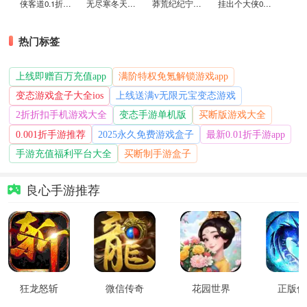
侠客道0.1折变态版
无尽寒冬天蛇新春送礼版
莽荒纪纪宁传奇0.1折送无限连抽版
挂出个大侠0.05折免单福利版
热门标签
上线即赠百万充值app
满阶特权免氪解锁游戏app
变态游戏盒子大全ios
上线送满v无限元宝变态游戏
2折折扣手机游戏大全
变态手游单机版
买断版游戏大全
0.001折手游推荐
2025永久免费游戏盒子
最新0.01折手游app
手游充值福利平台大全
买断制手游盒子
良心手游推荐
狂龙怒斩
微信传奇
花园世界
正版传