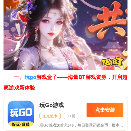
一、
玩go
游戏盒子——海量BT游戏资源，开启超
爽游戏新体验
玩Go游戏
点击安装
送充值卡
0.1折
玩Go游戏送首充648，每日登录还送金币，根本不花钱！这是最新推出的福利游戏盒子，至尊VIP、无限元宝上线送，变态爆率，夸张福利。体验专属GM特权，GM工具直接送，想要什么自己刷！包含市面上热门的各大类型游戏。