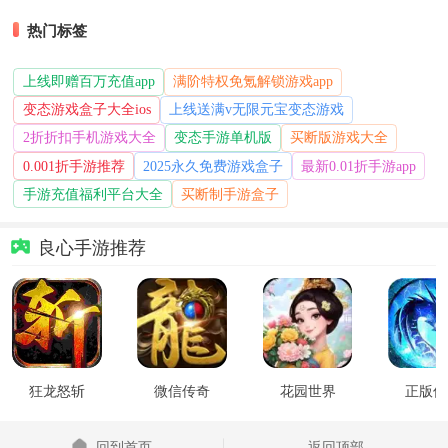
热门标签
上线即赠百万充值app
满阶特权免氪解锁游戏app
变态游戏盒子大全ios
上线送满v无限元宝变态游戏
2折折扣手机游戏大全
变态手游单机版
买断版游戏大全
0.001折手游推荐
2025永久免费游戏盒子
最新0.01折手游app
手游充值福利平台大全
买断制手游盒子
良心手游推荐
狂龙怒斩
微信传奇
花园世界
正版传
回到首页
返回顶部