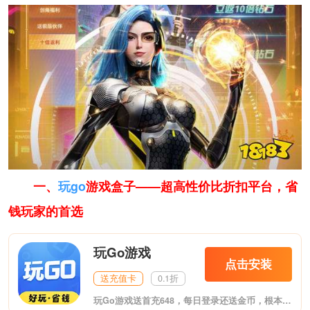
一、
玩go
游戏盒子——超高性价比折扣平台，省
钱玩家的首选
玩Go游戏
点击安装
送充值卡
0.1折
玩Go游戏送首充648，每日登录还送金币，根本不花钱！这是最新推出的福利游戏盒子，至尊VIP、无限元宝上线送，变态爆率，夸张福利。体验专属GM特权，GM工具直接送，想要什么自己刷！包含市面上热门的各大类型游戏。