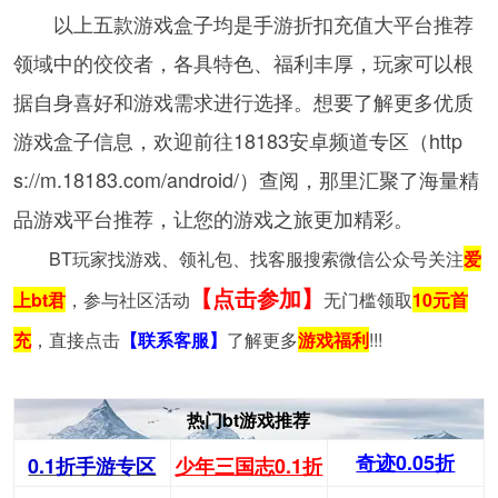
以上五款游戏盒子均是手游折扣充值大平台推荐
领域中的佼佼者，各具特色、福利丰厚，玩家可以根
据自身喜好和游戏需求进行选择。想要了解更多优质
游戏盒子信息，欢迎前往18183安卓频道专区（http
s://m.18183.com/android/）查阅，那里汇聚了海量精
品游戏平台推荐，让您的游戏之旅更加精彩。
BT玩家找游戏、领礼包、找客服搜索微信公众号关注
爱
【点击参加】
上bt君
，参与社区活动
无门槛领取
10元首
充
，直接点击
【联系客服】
了解更多
游戏福利
!!!
热门bt游戏推荐
奇迹0.05折
0.1折手游专区
少年三国志0.1折