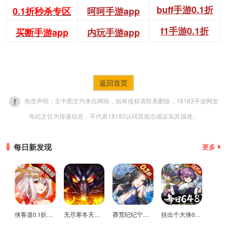
buff手游0.1折
0.1折秒杀专区
呵呵手游app
f1手游0.1折
买断手游app
内玩手游app
返回首页
免责声明：文中图文均来自网络，如有侵权请联系删除，18183手游网发
布此文仅为传递信息，不代表18183认同其观点或证实其描述。
每日新发现
更多
侠客道0.1折变态版
无尽寒冬天蛇新春送礼版
莽荒纪纪宁传奇0.1折送无限连抽版
挂出个大侠0.05折免单福利版