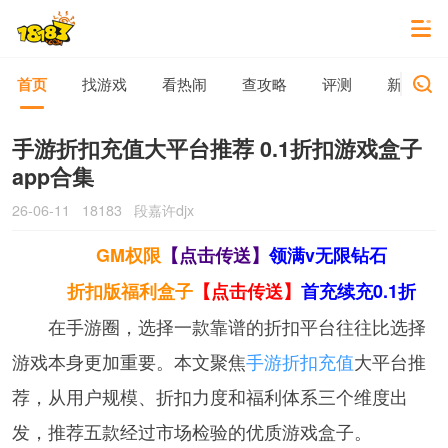
首页
找游戏
看热闹
查攻略
评测
新游动态
手游折扣充值大平台推荐 0.1折扣游戏盒子
app合集
26-06-11
18183
段嘉许djx
GM权限
【点击传送】
领满v无限钻石
折扣版福利盒子
【点击传送】
首充续充0.1折
在手游圈，选择一款靠谱的折扣平台往往比选择
游戏本身更加重要。本文聚焦
手游折扣充值
大平台推
荐，从用户规模、折扣力度和福利体系三个维度出
发，推荐五款经过市场检验的优质游戏盒子。