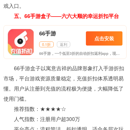
戏入口。
五、66手游盒子——六六大顺的幸运折扣平台
66手游​
点击安装
0.1折
返利
66手游​，一个低至3折的自动折扣返利app，现已经和少年三国志、航海王启航、口袋妖怪复刻、口袋妖怪新世代、女神联盟2、问道等精品手游深度合作，充值极速到账，折扣低到不敢信!提供新游开服表信息、手游礼包免费领取、手游首充号其他用户福利，动作冒险、赛车竞技、模拟养成、网络游戏等热门手游， 66手游平台涵盖卡牌回合、角色扮演、策略等多种类型的优质游戏，并为玩家在手游充值提供优惠的价格服务。
66手游盒子以寓意吉祥的品牌形象打入手游折扣
市场，平台游戏资源质量稳定，充值折扣体系透明易
懂。用户从注册到充值的流程极为便捷，大幅降低了
使用门槛。
推荐指数：★★★★☆
人气指数：注册用户超300万
平台亮点：流程简洁，折扣透明，适合各层次玩