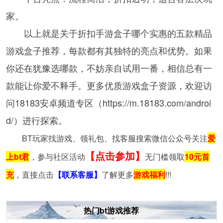
家。
以上就是关于折扣手游盒子哪个实惠的五款精品
游戏盒子推荐，每款都有其独特的亮点和优势。如果
你还在犹豫选哪款，不妨亲自试用一番，相信总有一
款能让你爱不释手。更多优质游戏盒子资源，欢迎访
问18183安卓频道专区（https://m.18183.com/androi
d/）进行探索。
BT玩家找游戏、领礼包、找客服搜索微信公众号关注
爱
【点击参加】
上bt君
，参与社区活动
无门槛领取
10元首
充
，直接点击
【联系客服】
了解更多
游戏福利
!!!
热门bt游戏推荐