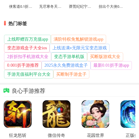
侠客道0.1折变态版
无尽寒冬天蛇新春送礼版
莽荒纪纪宁传奇0.1折送无限连抽版
挂出个大侠0.05折免单福利版
热门标签
上线即赠百万充值app
满阶特权免氪解锁游戏app
变态游戏盒子大全ios
上线送满v无限元宝变态游戏
2折折扣手机游戏大全
变态手游单机版
买断版游戏大全
0.001折手游推荐
2025永久免费游戏盒子
最新0.01折手游app
手游充值福利平台大全
买断制手游盒子
良心手游推荐
狂龙怒斩
微信传奇
花园世界
正版传